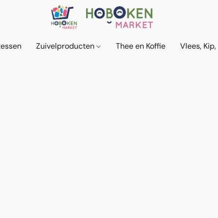
tessen
Zuivelproducten
Thee en Koffie
Vlees, Kip,