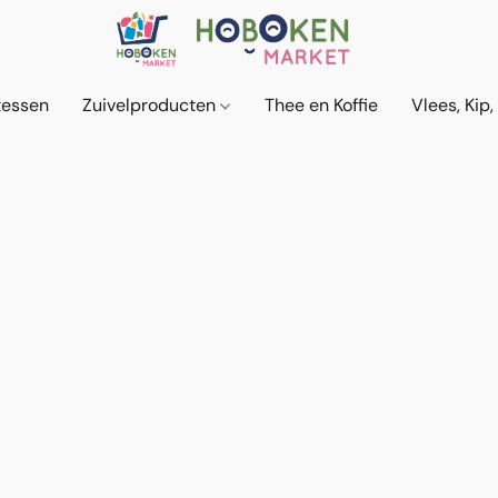
tessen
Zuivelproducten
Thee en Koffie
Vlees, Kip,