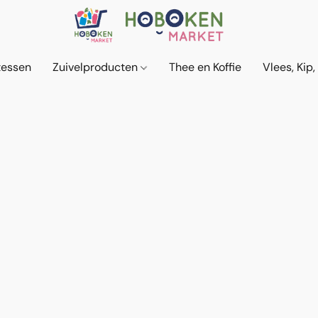
tessen
Zuivelproducten
Thee en Koffie
Vlees, Kip,