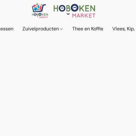
tessen
Zuivelproducten
Thee en Koffie
Vlees, Kip,