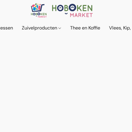
tessen
Zuivelproducten
Thee en Koffie
Vlees, Kip,