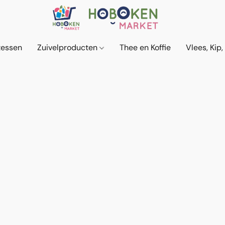
tessen
Zuivelproducten
Thee en Koffie
Vlees, Kip,