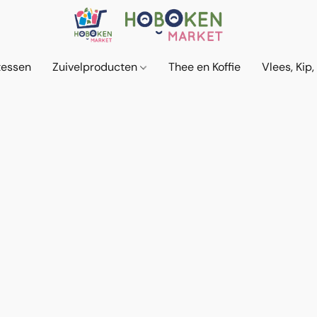
tessen
Zuivelproducten
Thee en Koffie
Vlees, Kip,